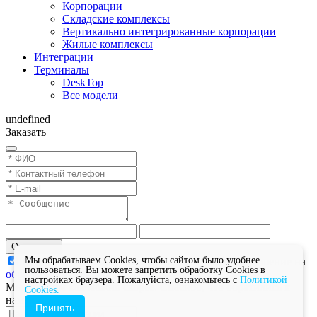
Корпорации
Складские комплексы
Вертикально интегрированные корпорации
Жилые комплексы
Интеграции
Терминалы
DeskTop
Все модели
undefined
Заказать
Отправить
Мы обрабатываем Cookies, чтобы сайтом было удобнее
Нажимая на кнопку "Отправить", вы даете разрешение на
пользоваться. Вы можете запретить обработку Cookies в
обработку персональных данных
настройках браузера. Пожалуйста, ознакомьтесь с
Политикой
Мы ответим как можно скорее. Спасибо, что обратились к
Cookies.
нам!
Принять