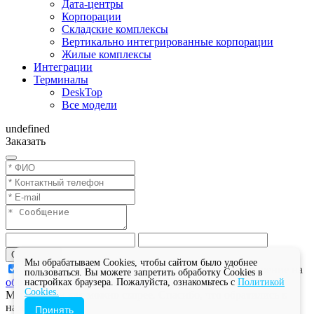
Дата-центры
Корпорации
Складские комплексы
Вертикально интегрированные корпорации
Жилые комплексы
Интеграции
Терминалы
DeskTop
Все модели
undefined
Заказать
Отправить
Мы обрабатываем Cookies, чтобы сайтом было удобнее
Нажимая на кнопку "Отправить", вы даете разрешение на
пользоваться. Вы можете запретить обработку Cookies в
обработку персональных данных
настройках браузера. Пожалуйста, ознакомьтесь с
Политикой
Cookies.
Мы ответим как можно скорее. Спасибо, что обратились к
нам!
Принять