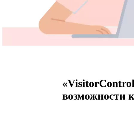
«VisitorContr
возможности 