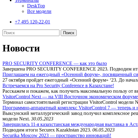
Терминалы
DeskTop
Все модели
+7 495 120-22-01
Новости
PRO SECURITY CONFERENCE — как это было
Завершена PRO SECURITY CONFERENCE 2023. Подводим итог
Приглашаем на ежегодный «Осенний форум», посвященный си
27 октября пройдет ежегодный «Осенний форум» ‘23. До нача
Встречаемся на Pro Security Conference в Казахстане!
Расскажем и покажем, как получить максимальную пользу от 
VisitorControl Next — на VIII Восточном экономическом форуме
Терминал самостоятельной регистрации VisitorControl модели
Программно-аппаратный комплекс VisitorControl 7 — теперь и
Выксунский металлургический завод получил комплексное реш
модели Next.
30.05.2023
Завершилась 11-я казахстанская международная выставка в Аст
Подводим итоги Securex Kazakhstan 2023.
06.05.2023
Securika Moscow 2023 — пространство инноваций!