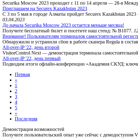
Securika Moscow 2023 проходит с 11 по 14 апреля — 28-я Меж
Приглашаем на Securex Kazakhstan 2023
С 3 по 5 мая в городе Алматы пройдет Securex Kazakhstan 2023
03.04.2023
До начала Securika Moscow 2023 остается меньше месяца!
Получите бесплатный билет и посетите наш стенд: № B1077.
1
Внимание! Пользователям терминалов самостоятельной регистра
Обнаружили и устранили сбои в работе сканера Regula в состав
All-over-IP '22, день второй
VisitorControl Next — демонстрация терминала самостоятельной
All-over-IP '22, день первый
Подводим итоги офлайн-конференции «Академия СКУД: ключ
Первая
«
1
2
3
4
5
»
Последняя
Демонстрация возможностей
Получите пользовательский опыт уже сейчас с демодоступом Vis