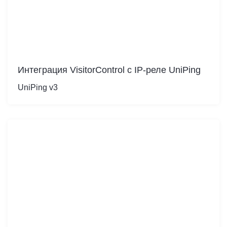
Интеграция VisitorControl c IP-реле UniPing
UniPing v3