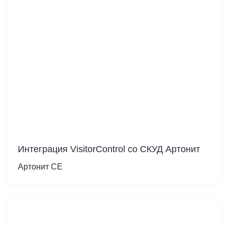
Интеграция VisitorControl cо СКУД Артонит
Артонит СЕ